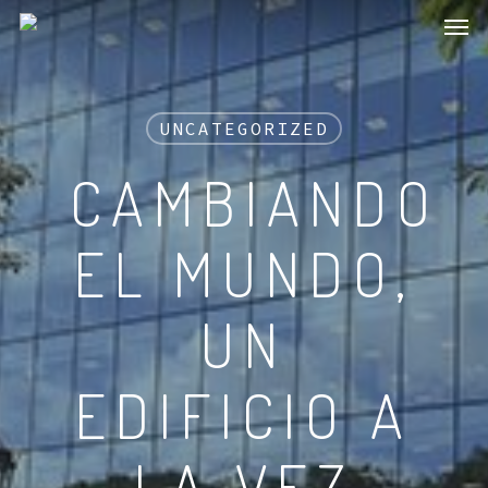
Men
Skip
to
main
content
UNCATEGORIZED
CAMBIANDO
EL MUNDO,
UN
EDIFICIO A
LA VEZ